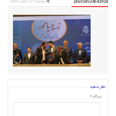
photo8534643958
پنج‌شنبه 21 دسامبر 2023
نظر بدهید
دیدگاه
*