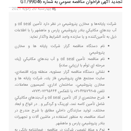
تجديد آگهی فراخوان مناقصه عمومي به شماره GT/99046
چهارشنبه 20 ژانویه 2021
شركت پايانه‌ها و مخازن پتروشيمي در نظر دارد تأمين oil seal و
آب بندهاي مكانيكي بنادر پتروشيمي پارس و ماهشهر را با اطلاعات
ذيل به تأمین‌کننده و يا سازنده واجد الشرایط واگذار نماید:
نام دستگاه مناقصه گزار: شركت پايانه ها و مخازن
پتروشيمي
نام مناقصه: تأمين oil seal و آب بندهاي مكانيكي (يك
مرحله اي توأم با ارزيابي ساده)
نشاني دستگاه مناقصه گزار: عسلويه، منطقه ويژه اقتصادي،
سايت مجتمع هاي پتروشيمي فاز يك، شركت پايانه ها و
مخازن پتروشيمي، ساختمان اداري، كميسيون معاملات،
تلفن ۴۲۵۷۹۲۰۵-۰۲۱ يا تلفكس ۷۲۹۵۶۶۴-۰۷۷۳٫
شرح مختصري از كار: تأمين oil seal و آب‌بندهاي مكانيكي
شامل تأمين كاسه نمد، اورينگ و گردگير و… در انواع و ابعاد
مختلف، توليد سازندگان داخلي مطابق با شرح مندرج در
اسناد مناقصه
،
به منظور استفاده در ماشين آلات و تجهيزات
بنادر پتروشيمي پارس و ماهشهر.
نوع و مبلغ تضمين شركت در مناقصه : ضمانتنامه بانكي به