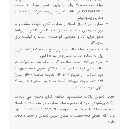
مبلغ ۳۰۰،۰۰۰،۰۰۰ ريال يا واريز همين مبلغ به حساب
۲۶۴۳۰۴۴۷۳۳ نزد بانك تجارت در وجه شركت پايانه ها و
مخازن پتروشيمي .
مدارك مورد نياز: اسناد و مدارك ثبتي شركت مشتمل بر
روزنامه رسمي و اساسنامه مرتبط با تأمين كالا و يا پروانه/
مجوز توليد كالا و همچنين گواهينامه استاندارد كيفيت براي
سازندگان.
هزينه خريد اسناد مناقصه: واريز مبلغ ۵۰۰،۰۰۰ (پانصد هزار)
ريال به شماره حساب مندرج در بند ۵ آگهي.
نحوه دريافت اسناد: مناقصه گران علاقه مند به شركت در
مناقصه مي توانند با در دست داشتن معرفي نامه ممهور به
مهر شركت، از تاريخ ۰۴/۱۱/۹۹ لغايت ساعت ۱۴:۰۰ مورخ
۰۷/۱۱/۹۹ جهت دريافت اسناد به آدرس مندرج در بند ۳
آگهي مراجعه نمايند.
جهت تحويل پاكات پيشنهادي، ‌مناقصه گران محترم مي بايست
پاكات پيشنهادي خودرا، به‌همراه ساير مدارك خواسته شده در اسناد
مناقصه، حداكثرتا ساعت ۱۲:۰۰ مورخ ۱۸/۱۱/۹۹، توسط نماينده خود
و با ارائه معرفي نامه معتبر، به همان آدرس تحويل و رسيد دريافت
دارند.