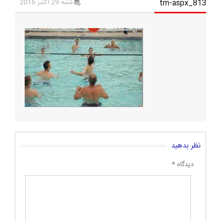
tm-aspx_813
شنبه 29 اکتبر 2016
نظر بدهید
دیدگاه
*