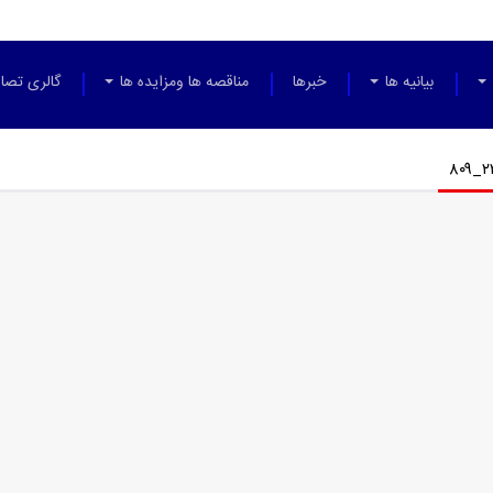
بیانیه ها
خبرها
مناقصه ها ومزایده ها
گالری تصاو
۲۲