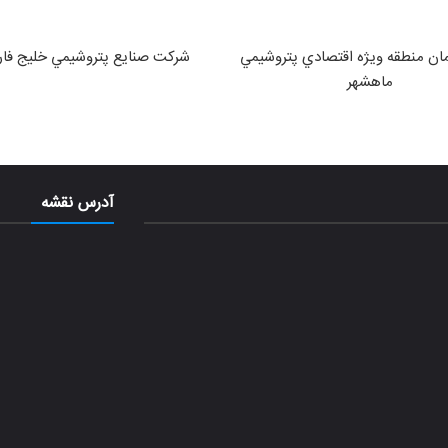
ان منطقه ويژه اقتصادي پتروشيمي
شركت صنايع پتروشيمي خليج فا
ماهشهر
آدرس نقشه