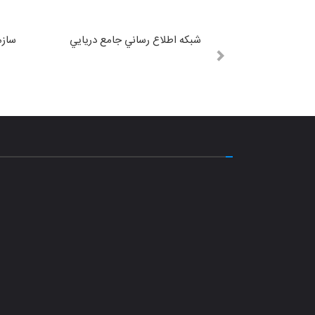
شبكه اطلاع رساني جامع دريايي
سازم