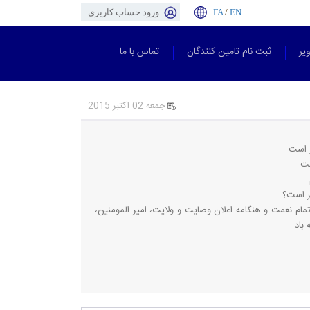
EN
/
FA
ورود حساب کاربری
یر
ثبت نام تامین کنندگان
تماس با ما
جمعه 02 اکتبر 2015
ر است
ست
ر است؟
تمام نعمت و هنگامه اعلان وصايت و ولايت، امير المومنين،
باد.