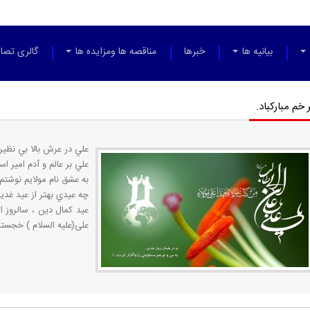
بیانیه ها
خبرها
مناقصه ها ومزایده ها
گالری تصاو
 خم مبارکباد.
علي در عرش بالا بي نظي
علي بر عالم و آدم امير ا
به عشق نام مولايم نوشتم
چه عيدي بهتر از عيد غدي
عيد كمال دين ، سالروز ا
علی(عليه السلام ) خجسته 