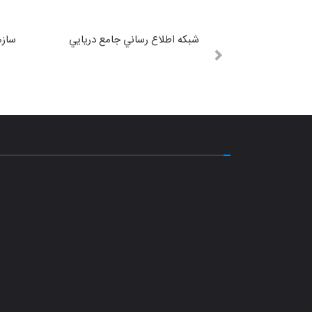
شبكه اطلاع رساني جامع دريايي
سازم