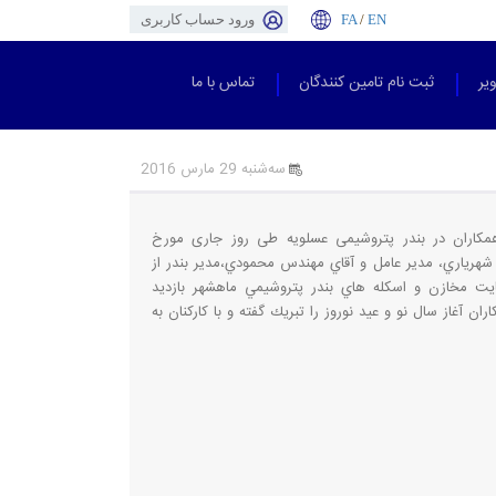
EN
/
FA
ورود حساب کاربری
یر
ثبت نام تامین کنندگان
تماس با ما
سه‌شنبه 29 مارس 2016
ا همکاران در بندر پتروشیمی عسلویه طی روز جاری مورخ
 مهندس شهرياري، مدیر عامل و آقاي مهندس محمودي،مدیر بندر از
ت مخازن و اسكله هاي بندر پتروشيمي ماهشهر بازديد
اران آغاز سال نو و عيد نوروز را تبريك گفته و با كاركنان به