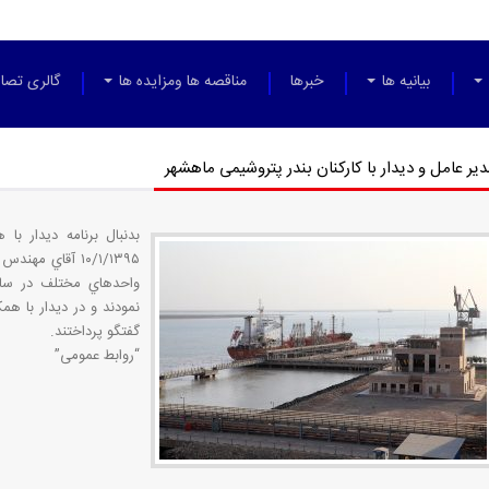
بیانیه ها
خبرها
مناقصه ها ومزایده ها
گالری تصاو
دیر عامل و دیدار با کارکنان بندر پتروشیمی ماهشهر
بدنبال برنامه دیدار ب
۱۰/۱/۱۳۹۵ آقاي
واحدهاي مختلف در ساي
نمودند و در ديدار با همك
گفتگو پرداختند.
“روابط عمومی”