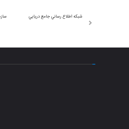
شبكه اطلاع رساني جامع دريايي
سازم