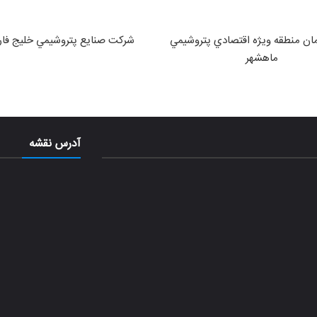
ان منطقه ويژه اقتصادي پتروشيمي
شركت صنايع پتروشيمي خليج فا
ماهشهر
آدرس نقشه