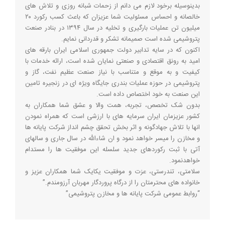
بدینوسیله برخود لازم می دانم از زحمات شبانه روزی و تلاش های
خالصانه و احساس مسئولیت شما عزیزان که باعث کسب رکورد ۲۰
میلیون تن عملیات بارگیری و تخلیه در سال ۱۳۹۴ در بنادر صنعت
پتروشیمی شده است صمیمانه تشکر و قدردانی نمایم.
اکنون که در سایه تدابیر دولت جمهوری اسلامی ایران بارقه های
امید به رونق اقتصادی و صنعتی نمایان شده است، ارائه خدمات با
کیفیت و به موقع و متناسب با نیاز صنعت عظیم نفت، گاز و
پتروشیمی در حوزه عملیات بندری جایگاه ویژه ای در زنجیره تامین
این صنعت به خود اختصاص داده است.
بدون شک تخصص، تجربه، همت والا و عشق شما همکاران به
کشور عزیزمان ایران سرمایه های با ارزشی است که همراه نمودن
انها با تلاش جهادگونه و اثر بخش تحقق چشم انداز شرکت پایانه ها
و مخازن را میسر خواهد نمود و ان شاءالله در سال جاری و سالهای
آتی با ثبت رکوردهای جدید سلسله این موفقیت ها را مستدام
خواهدنمود.
سلامتی، تندرستی، عزت و موفقیت یکایک شما همکاران عزیز و
خانواده های محترمتان را از درگاه پروردگار مهربان آرزومندم.”
“روابط عمومی شرکت پایانه ها و مخازن پتروشیمی”