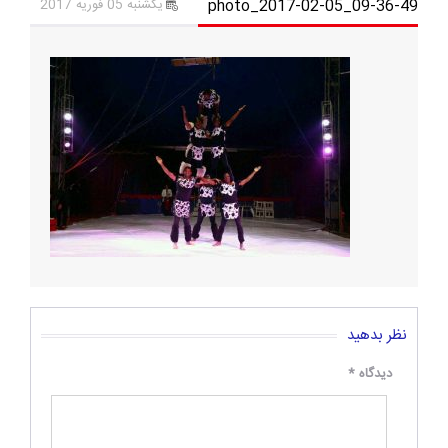
photo_2017-02-05_09-36-49
یکشنبه 05 فوریه 2017
نظر بدهید
دیدگاه
*