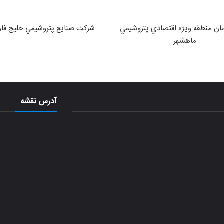
ان منطقه ويژه اقتصادي پتروشيمي
شركت صنايع پتروشيمي خليج فا
ماهشهر
آدرس نقشه