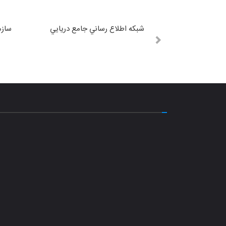
شبكه اطلاع رساني جامع دريايي
سازم