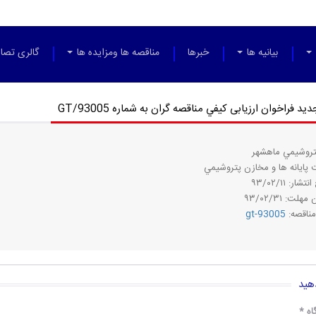
بیانیه ها
خبرها
مناقصه ها ومزایده ها
گالری تصاو
د فراخوان ارزیابی كيفي مناقصه گران به شماره GT/93005
تروشيمي ماهشهر
پايانه ها و مخازن پتروشيمي
شار: ۹۳/۰۲/۱۱
لت: ۹۳/۰۲/۳۱
مناقصه:
gt-93005
هید
اه
*