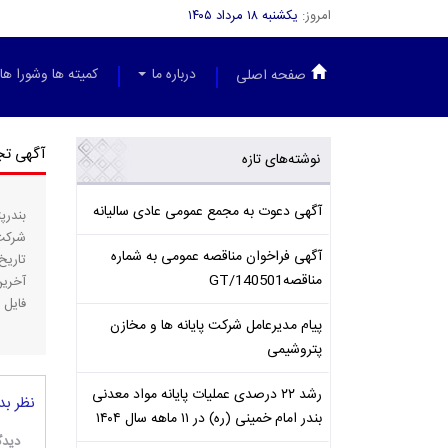
امروز:
یکشنبه ۱۸ مرداد ۱۴۰۵
درباره ما
کمیته ها وشورا ها
صفحه اصلی
آگهی تجدي
نوشته‌های تازه
آگهی دعوت به مجمع عمومی عادی سالیانه
بندرپ
شركت 
آگهی فراخوان مناقصه عمومی به شماره
تاریخ انت
مناقصهGT/140501
آخرین مه
فایل 
پیام مدیرعامل شرکت پایانه ها و مخازن
پتروشیمی
رشد ۲۲ درصدی عملیات پایانه مواد معدنی
نظر بد
بندر امام خمینی (ره) در ۱۱ ماهه سال ۱۴۰۴
دیدگ