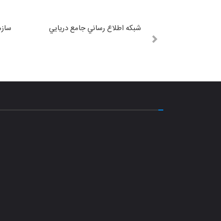
شبكه اطلاع رساني جامع دريايي
سازم