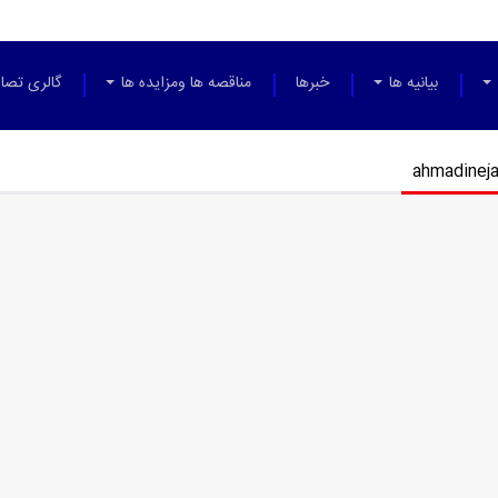
بیانیه ها
خبرها
مناقصه ها ومزایده ها
گالری تصاو
ahmadinej