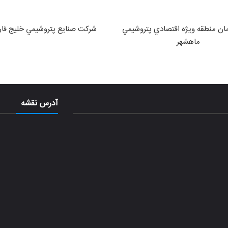
ان منطقه ويژه اقتصادي پتروشيمي
شركت صنايع پتروشيمي خليج فا
ماهشهر
آدرس نقشه