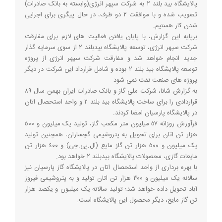
پالایشگاه بید بلند ۲ به شرکت سپهر انرژی(وابسته به بانک صادرات)
تصویب شده و با موافقت ۲ دو طرف، در حال پیگری برای اجرایی
شدن کار هستیم.
برپایه این گزارش، با پایان یافتن فعالیت های لازم برای مفارقت
شرکت سپهر انرژی، توسعه پالایشگاه بیدبلند ۲ از سوی سرمایه گذار
جدید انجام خواهد شد و مفارقت شرکت سپهر انرژی از پروژه
توسعه پالایشگاه بید بلند ۲ بوده و شامل قرارداد این شرکت در دیگر
پروژه های صنعت نفت نمی شود.
به گزارش شانا، شرکت ملی گاز و بانک صادرات ایران بهمن سال ٨٩
قراردادی را برای ساخت پالایشگاه بید بلند ٢ و واحد استحصال اتان
در پالایشگاه پارسیان امضا کردند.
فرآورش روزانه ٥٧ میلیون متر مکعب گاز، تولید یک میلیون و ٥٠٠
هزار تن اتان برای تحویل به پتروشیمی گچساران، همچنین تولید
یک میلیون و ٥٠٠ هزار تن گاز مایع (ال.پی.جی) و ٤٠٠ هزار تن
مایعات گازی، محصولات پالایشگاه بیدبلند ٢ خواهد بود.
با بهره برداری از واحد استحصال اتان در پالایشگاه گاز پارسیان نیز
سالانه یک میلیون و ٣٠٠ هزار تن اتان تولید و به پتروشیمی فیروز
آباد تحویل داده خواهد شد؛ تولید سالانه یک میلیون و یکصد هزار
تن گاز مایع، دیگر محصول این پالایشگاه است.