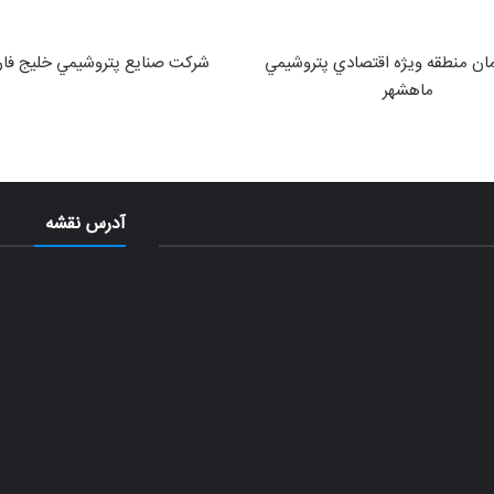
ان منطقه ويژه اقتصادي پتروشيمي
شركت صنايع پتروشيمي خليج فا
ماهشهر
آدرس نقشه