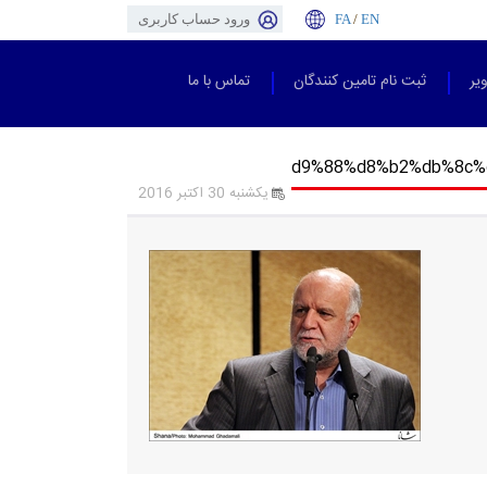
EN
/
FA
ورود حساب کاربری
یر
ثبت نام تامین کنندگان
تماس با ما
%d9%88%d8%b2%db%8c
یکشنبه 30 اکتبر 2016