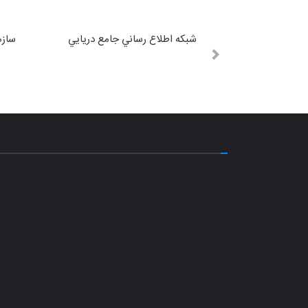
شبكه اطلاع رساني جامع دريايي
سازم