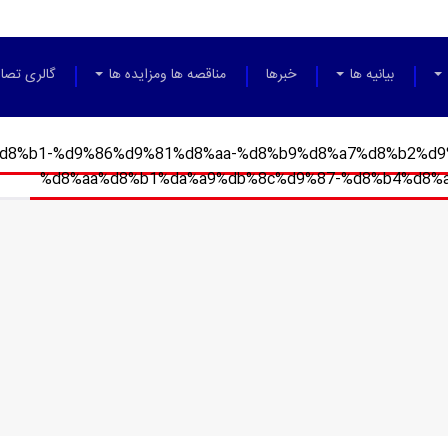
بیانیه ها
خبرها
مناقصه ها ومزایده ها
گالری تصاو
%d8%b1-%d9%86%d9%81%d8%aa-%d8%b9%d8%a7%d8%b2%d9
%d8%aa%d8%b1%da%a9%db%8c%d9%87-%d8%b4%d8%a