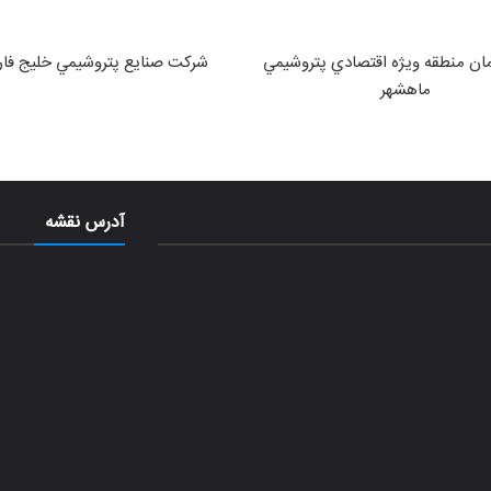
ان منطقه ويژه اقتصادي پتروشيمي
شركت صنايع پتروشيمي خليج فا
ماهشهر
آدرس نقشه