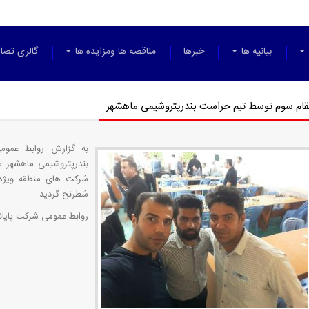
بیانیه ها
خبرها
مناقصه ها ومزایده ها
گالری تصاو
م سوم توسط تیم حراست بندرپتروشیمی ماهشهر
به گزارش روابط عموم
شرکت های منطقه ویژه
شطرنج گردید.
روابط عمومی شرکت پایان