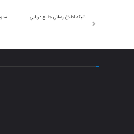
شبكه اطلاع رساني جامع دريايي
سازم